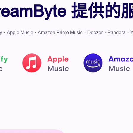
treamByte 提供的
tify、Apple Music、Amazon Prime Music、Deezer、Pan